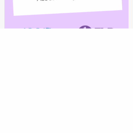
Programa COMIN abre processo seletivo para
Assessoria Jurídica para atuação em Rondônia
e sul do Amazonas