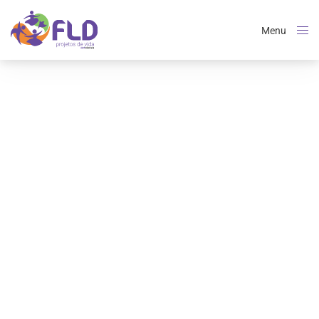
Menu
Close