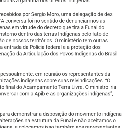
nadas à garantia dos direitos indígenas.
m recebidos por Sergio Moro, uma delegação de dez
“A conversa foi no sentido de denunciarmos as
nas em virtude do decreto que tira a Funai do
nstorno dentro das terras Indígenas pelo fato de
o de nossos territórios. O ministério tem outras
a entrada da Polícia federal e a proteção dos
enação da Articulação dos Povos Indígenas do Brasil
s pessoalmente, em reunião os representantes da
izações indígenas sobre suas reivindicações. “O
 final do Acampamento Terra Livre. O ministro iria
onversar com a Apib e as organizações indígenas”,
 para demonstrar a disposição do movimento indígena
 alterações na estrutura da Funai e não aceitamos o
dígena, e colocamos isso também aos representantes