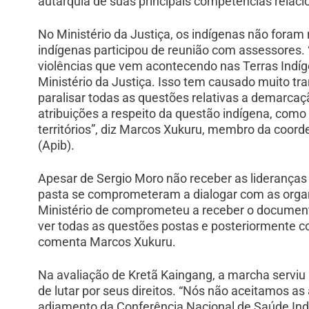
autarquia de suas principais competências relacio
No Ministério da Justiça, os indígenas não fora
indígenas participou de reunião com assessores. 
violências que vem acontecendo nas Terras Indíge
Ministério da Justiça. Isso tem causado muito tra
paralisar todas as questões relativas a demarcaçã
atribuições a respeito da questão indígena, como 
territórios”, diz Marcos Xukuru, membro da coord
(Apib).
Apesar de Sergio Moro não receber as liderança
pasta se comprometeram a dialogar com as organ
Ministério de comprometeu a receber o documento
ver todas as questões postas e posteriormente c
comenta Marcos Xukuru.
Na avaliação de Kretã Kaingang, a marcha serviu
de lutar por seus direitos. “Nós não aceitamos as
adiamento da Conferência Nacional de Saúde In