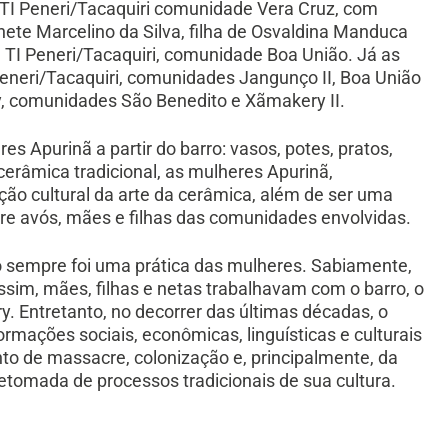
I Peneri/Tacaquiri comunidade Vera Cruz, com
nete Marcelino da Silva, filha de Osvaldina Manduca
a TI Peneri/Tacaquiri, comunidade Boa União. Já as
Peneri/Tacaquiri, comunidades Jangunço II, Boa União
ry, comunidades São Benedito e Xãmakery II.
es Apurinã a partir do barro: vasos, potes, pratos,
 cerâmica tradicional, as mulheres Apurinã,
ção cultural da arte da cerâmica, além de ser uma
ntre avós, mães e filhas das comunidades envolvidas.
ro sempre foi uma prática das mulheres. Sabiamente,
sim, mães, filhas e netas trabalhavam com o barro, o
. Entretanto, no decorrer das últimas décadas, o
rmações sociais, econômicas, linguísticas e culturais
nto de massacre, colonização e, principalmente, da
a retomada de processos tradicionais de sua cultura.