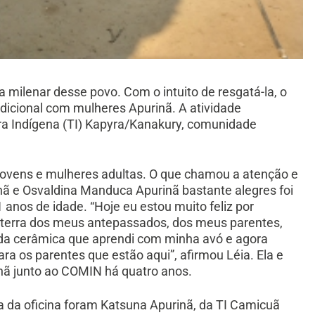
 milenar desse povo. Com o intuito de resgatá-la, o
dicional com mulheres Apurinã. A atividade
rra Indígena (TI) Kapyra/Kanakury, comunidade
jovens e mulheres adultas. O que chamou a atenção e
nã e Osvaldina Manduca Apurinã bastante alegres foi
 anos de idade. “Hoje eu estou muito feliz por
é a terra dos meus antepassados, dos meus parentes,
 da cerâmica que aprendi com minha avó e agora
ara os parentes que estão aqui”, afirmou Léia. Ela e
inã junto ao COMIN há quatro anos.
a da oficina foram Katsuna Apurinã, da TI Camicuã