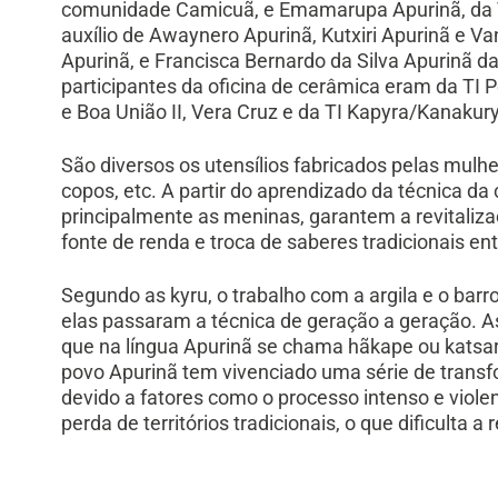
comunidade Camicuã, e Emamarupa Apurinã, da T
auxílio de Awaynero Apurinã, Kutxiri Apurinã e Va
Apurinã, e Francisca Bernardo da Silva Apurinã d
participantes da oficina de cerâmica eram da TI 
e Boa União II, Vera Cruz e da TI Kapyra/Kanaku
São diversos os utensílios fabricados pelas mulher
copos, etc. A partir do aprendizado da técnica da
principalmente as meninas, garantem a revitaliza
fonte de renda e troca de saberes tradicionais e
Segundo as kyru, o trabalho com a argila e o bar
elas passaram a técnica de geração a geração. As
que na língua Apurinã se chama hãkape ou katsary
povo Apurinã tem vivenciado uma série de transfo
devido a fatores como o processo intenso e viole
perda de territórios tradicionais, o que dificulta 