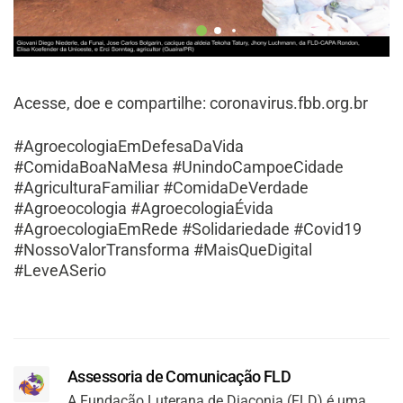
Acesse, doe e compartilhe: coronavirus.fbb.org.br
#AgroecologiaEmDefesaDaVida
#ComidaBoaNaMesa #UnindoCampoeCidade
#AgriculturaFamiliar #ComidaDeVerdade
#Agroeocologia #AgroecologiaÉvida
#AgroecologiaEmRede #Solidariedade #Covid19
#NossoValorTransforma #MaisQueDigital
#LeveASerio
Assessoria de Comunicação FLD
A Fundação Luterana de Diaconia (FLD) é uma