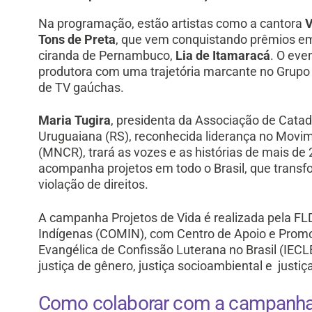
Na programação, estão artistas como a cantora
V
Tons de Preta
, que vem conquistando prêmios em 
ciranda de Pernambuco,
Lia de Itamaracá
. O eve
produtora com uma trajetória marcante no Grupo 
de TV gaúchas.
Maria Tugira
, presidenta da Associação de Cata
Uruguaiana (RS), reconhecida liderança no Movim
(MNCR), trará as vozes e as histórias de mais de
acompanha projetos em todo o Brasil, que transf
violação de direitos.
A campanha Projetos de Vida é realizada pela F
Indígenas (COMIN), com Centro de Apoio e Promo
Evangélica de Confissão Luterana no Brasil (IECLB
justiça de gênero, justiça socioambiental e justi
Como colaborar com a campanha 