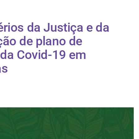
rios da Justiça e da
ção de plano de
 da Covid-19 em
as