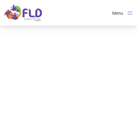
Menu
Close