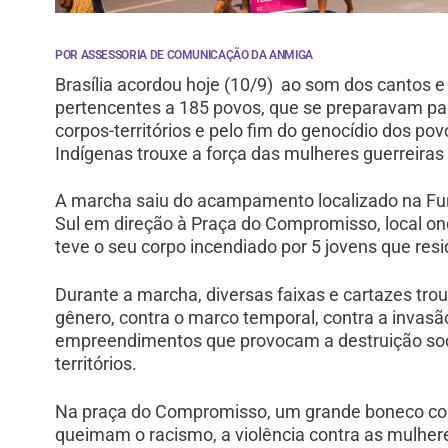
POR ASSESSORIA DE COMUNICAÇÃO DA ANMIGA
Brasília acordou hoje (10/9) ao som dos cantos e
pertencentes a 185 povos, que se preparavam par
corpos-territórios e pelo fim do genocídio dos po
Indígenas trouxe a força das mulheres guerreiras 
A marcha saiu do acampamento localizado na Fu
Sul em direção à Praça do Compromisso,
local o
teve o seu corpo incendiado por 5 jovens que resi
Durante a marcha, diversas faixas e cartazes tro
gênero, contra o marco temporal, contra a invas
empreendimentos que provocam a destruição soc
territórios.
Na praça do Compromisso, um grande boneco com
queimam o racismo, a violência contra as mulhe