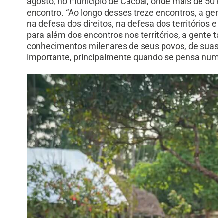
agosto, no município de Cacoal, onde mais de 50 
encontro.
“Ao longo desses treze encontros, a gen
na defesa dos direitos, na defesa dos territórios 
para além dos encontros nos territórios, a gent
conhecimentos milenares de seus povos, de suas 
importante, principalmente quando se pensa num 