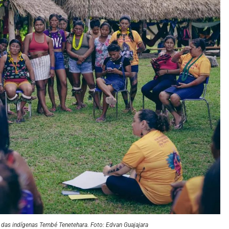
io das indígenas Tembé Tenetehara. Foto: Edvan Guajajara