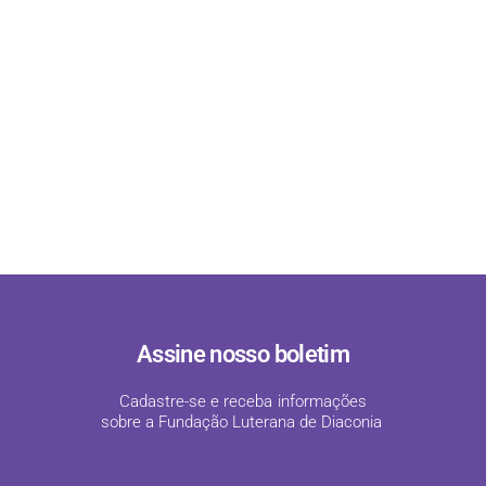
Assine nosso boletim
Cadastre-se e receba informações
sobre a Fundação Luterana de Diaconia
!