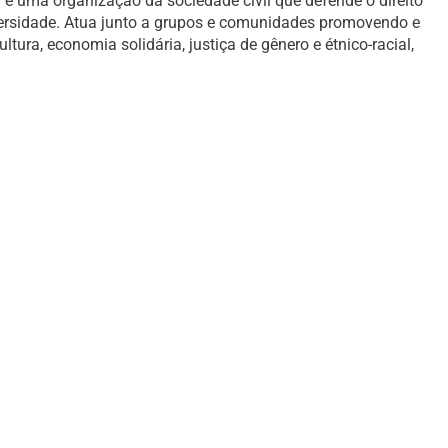
é uma organização da sociedade civil que defende o direito
versidade. Atua junto a grupos e comunidades promovendo e
ura, economia solidária, justiça de gênero e étnico-racial,