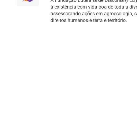
A Fundação Luterana de Diaconia (FLD) 
à existência com vida boa de toda a di
assessorando ações em agroecologia, cult
direitos humanos e terra e território.