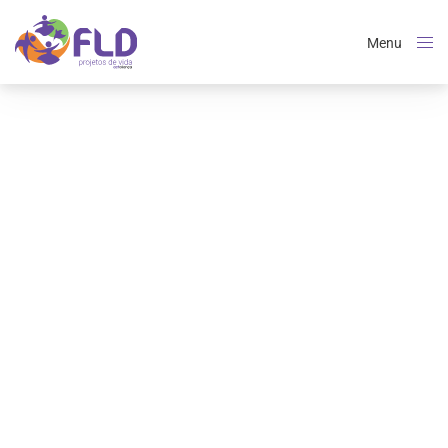
Menu
Close