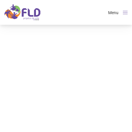
Menu
Close