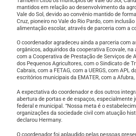
Também citou os municípios de Vale do Sol, Cande
mantidos em relação ao desenvolvimento da agr
Vale do Sol, devido ao convênio mantido de forma 
Cruz, pioneiro no Vale do Rio Pardo, com inclusão
alimentação escolar, através de parceria com a 
O coordenador agradeceu ainda a parceria com a
orgânicos, adquiridos da cooperativa Ecovale, na
com a Cooperativa de Prestação de Serviços de 
dos Pequenos Agricultores, com o Sindicato de T
Cabrais, com a FETAG, com a UERGS, com APL da 
escritórios municipais da EMATER, com a Afubra, 
A expectativa do coordenador e dos outros integr
abertura de portas e de espaços, especialmente j
federal e municipal. “Nossa meta é o estabelecim
organizações da sociedade civil com atuação his
declarou Hermany.
O coordenador foi aplaudido pelas pessoas prese