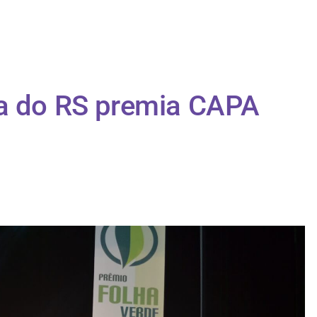
va do RS premia CAPA