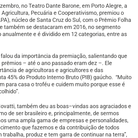
zembro, no Teatro Dante Barone, em Porto Alegre, a
 Agricultura, Pecuária e Cooperativismo, premiou o
A), núcleo de Santa Cruz do Sul, com o Prêmio Folha
 que também se destacaram em 2016, no segmento
o anualmente e é dividido em 12 categorias, entre as
 falou da importância da premiação, salientando que
2 prêmios – até o ano passado eram dez –. Ele
ância de agricultoras e agricultores e das
nta 45% do Produto Interno Bruto (PIB) gaúcho. “Muito
m para casa o troféu e cuidem muito porque esse é
olhido”.
 Covatti, também deu as boas–vindas aos agraciados e
imo de ser brasileiro e, principalmente, de sermos
emos uma ampla gama de empresas e personalidades,
ecimento que fazemos e da contribuição de todos
trabalha, produz e tem garra de continuar na terra”,