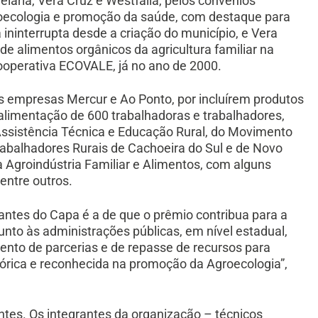
lária, Vera Cruz e Westfália, pelos convênios
oecologia e promoção da saúde, com destaque para
ininterrupta desde a criação do município, e Vera
 de alimentos orgânicos da agricultura familiar na
cooperativa ECOVALE, já no ano de 2000.
s empresas Mercur e Ao Ponto, por incluírem produtos
 alimentação de 600 trabalhadoras e trabalhadores,
Assistência Técnica e Educação Rural, do Movimento
rabalhadores Rurais de Cachoeira do Sul e de Novo
Agroindústria Familiar e Alimentos, com alguns
entre outros.
antes do Capa é a de que o prêmio contribua para a
unto às administrações públicas, em nível estadual,
ento de parcerias e de repasse de recursos para
tórica e reconhecida na promoção da Agroecologia”,
ntes. Os integrantes da organização – técnicos