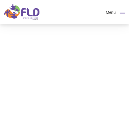
Menu
Close