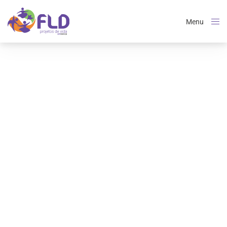
Menu
Close