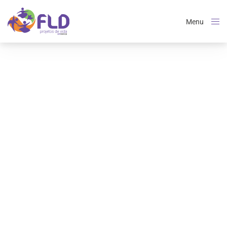
Menu
Close