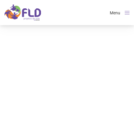
Menu
Close