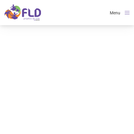
Menu
Close