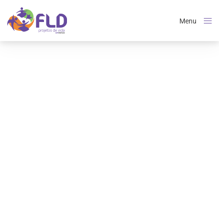
Menu
Close