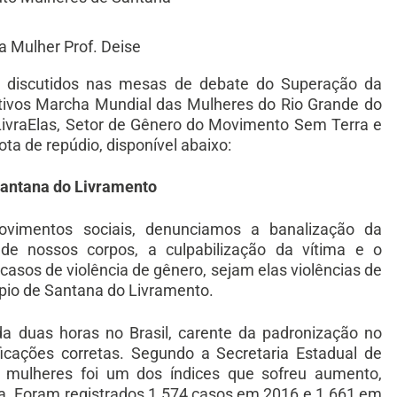
a Mulher Prof. Deise
as discutidos nas mesas de debate do Superação da
etivos Marcha Mundial das Mulheres do Rio Grande do
 LivraElas, Setor de Gênero do Movimento Sem Terra e
ta de repúdio, disponível abaixo:
Santana do Livramento
ovimentos sociais, denunciamos a banalização da
o de nossos corpos, a culpabilização da vítima e o
casos de violência de gênero, sejam elas violências de
cípio de Santana do Livramento.
 duas horas no Brasil, carente da padronização no
ficações corretas. Segundo a Secretaria Estadual de
s mulheres foi um dos índices que sofreu aumento,
ica. Foram registrados 1.574 casos em 2016 e 1.661 em