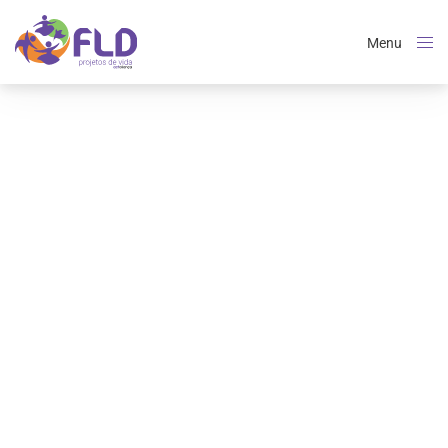
Menu
Close