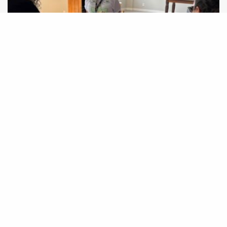
Nem Tão Doce Lar fortalece vozes e lutas no
mês das mulheres