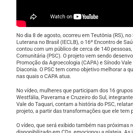
No dia 8 de agosto, ocorreu em Teutônia (RS), no
Luterana no Brasil (IECLB), o 16º Encontro de Sa
contou com um público de cerca de 140 pessoas, 
Comunitária (PSC). O projeto vem sendo desenvol
Promoção da Agroecologia (CAPA) e Sínodo Vale 
Diaconia. O PSC tem como objetivo melhorar a qu
nas quais o CAPA atua.
No vídeo, mulheres que participam dos 16 grupos
Westfália, Paverama e Cruzeiro do Sul, integrant
Vale do Taquari, contam a história do PSC, relat
projeto, a partir das transformações que ele tem
O vídeo, que será exibido também nas próximas r
disponibilizado em CDs, emocionou a plateia. As 