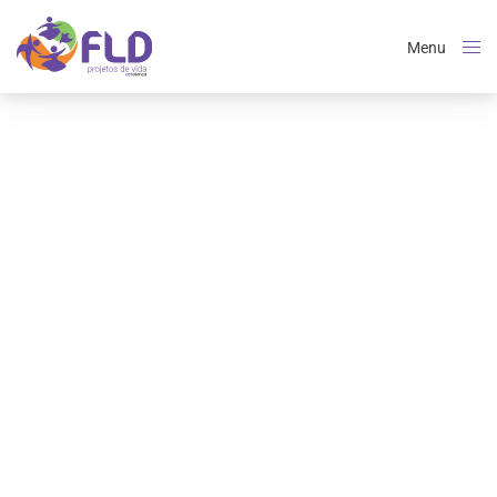
Menu
Close