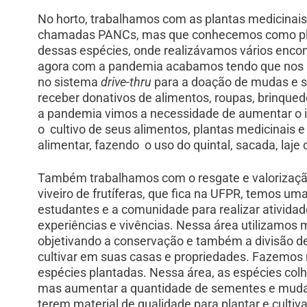
No horto, trabalhamos com as plantas medicinais, 
chamadas PANCs, mas que conhecemos como plant
dessas espécies, onde realizávamos vários encon
agora com a pandemia acabamos tendo que nos ad
no sistema
drive-thru
para a doação de mudas e 
receber donativos de alimentos, roupas, brinquedo
a pandemia vimos a necessidade de aumentar o i
o cultivo de seus alimentos, plantas medicinais 
alimentar, fazendo o uso do quintal, sacada, laje
Também trabalhamos com o resgate e valorização
viveiro de frutíferas, que fica na UFPR, temos uma
estudantes e a comunidade para realizar atividad
experiências e vivências. Nessa área utilizamos m
objetivando a conservação e também a divisão d
cultivar em suas casas e propriedades. Fazemos 
espécies plantadas. Nessa área, as espécies colhid
mas aumentar a quantidade de sementes e mudas 
terem material de qualidade para plantar e cultiva