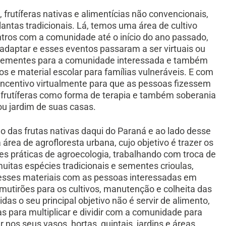
frutíferas nativas e alimentícias não convencionais,
as tradicionais. Lá, temos uma área de cultivo
tros com a comunidade até o início do ano passado,
aptar e esses eventos passaram a ser virtuais ou
sementes para a comunidade interessada e também
s e material escolar para famílias vulneráveis. E com
ncentivo virtualmente para que as pessoas fizessem
e frutíferas como forma de terapia e também soberania
 ou jardim de suas casas.
 das frutas nativas daqui do Paraná e ao lado desse
 área de agrofloresta urbana, cujo objetivo é trazer os
es práticas de agroecologia, trabalhando com troca de
uitas espécies tradicionais e sementes crioulas,
esses materiais com as pessoas interessadas em
mutirões para os cultivos, manutenção e colheita das
as o seu principal objetivo não é servir de alimento,
para multiplicar e dividir com a comunidade para
r nos seus vasos, hortas, quintais, jardins e áreas