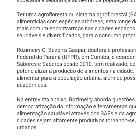
soberania e segurança alimentar da população ur
Ter uma agrofloresta ou sistema agroflorestal (
alimentícias com espécies arbóreas, está longe de
mais comum encontrarmos nas cidades espaços s
saudáveis e diversificados, para o consumo próp
Rozimeiry G. Bezerra Gaspar, doutora e professor
Federal do Paraná (UFPR), em Curitiba, e coorden
Sabores e Saberes desde 2010, tem realizado, c
potencializar a produção de alimentos na cidade.
alimentar para a população urbana, além de possi
acadêmicos.
Na entrevista abaixo, Rozimeiry aborda questões
democratização da informação e ferramentas qu
alimentação saudável através dos SAFs e da agr
cidades sejam altamente produtivos tornando-se
urbanos.