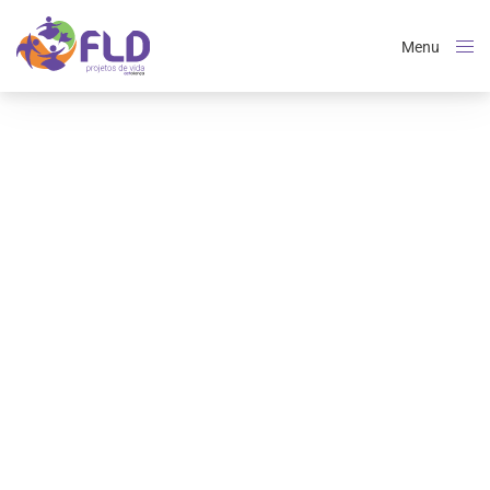
Menu
Close