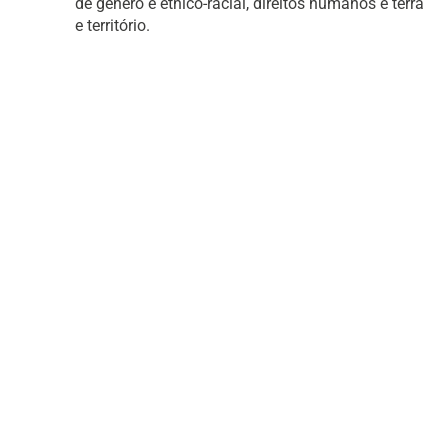
de gênero e étnico-racial, direitos humanos e terra
e território.