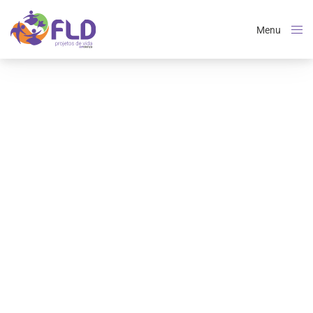
Menu
Close