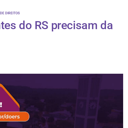
DE DIREITOS
ntes do RS precisam da