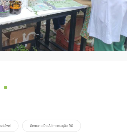
audável
Semana Da Alimentação RS