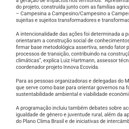
a geração de impactos nos territórios. “Apresent
do projeto, construída junto com as famílias agr
– Campesina a Campesino/Campesino a Campesi
sujeitas e sujeitos transformadores e transforma
A intencionalidade das ações foi determinada a p
orientaram a construção social de conhecimento
firmar base metodológica assertiva, sendo fator 
processos de transição, contribuindo na constru
climáticas”, explica Luiz Hartmann, assessor téc
coordenador projeto Innova Ecovida.
Para as pessoas organizadoras e delegadas do Me
que serve como base para orientar governos na fo
sustentabilidade ambiental e viabilidade econôm
A programação incluiu também debates sobre aces
igualdade de gênero e juventude rural, além da 
do Plano Clima Brasil e de iniciativas de intercâ