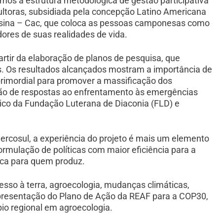
amos a estrutura metodológica de gestão participativa
icultoras, subsidiada pela concepção Latino Americana
na – Cac, que coloca as pessoas camponesas como
dores de suas realidades de vida.
artir da elaboração de planos de pesquisa, que
s. Os resultados alcançados mostram a importância de
primordial para promover a massificação dos
ção de respostas ao enfrentamento às emergências
nico da Fundação Luterana de Diaconia (FLD) e
rcosul, a experiência do projeto é mais um elemento
rmulação de políticas com maior eficiência para a
ica para quem produz.
so à terra, agroecologia, mudanças climáticas,
apresentação do Plano de Ação da REAF para a COP30,
mbio regional em agroecologia.