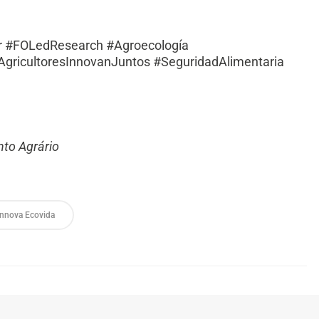
r #FOLedResearch #Agroecología
AgricultoresInnovanJuntos #SeguridadAlimentaria
nto Agrário
Innova Ecovida