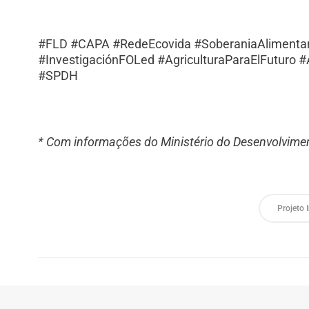
#FLD #CAPA #RedeEcovida #SoberaniaAlimenta
#InvestigaciónFOLed #AgriculturaParaElFuturo #
#SPDH
* Com informações do Ministério do Desenvolvime
Projeto 