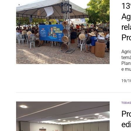
13
Ag
re
Pr
Agri
temá
Plan
e mu
19/1
TODAS
Pr
ed