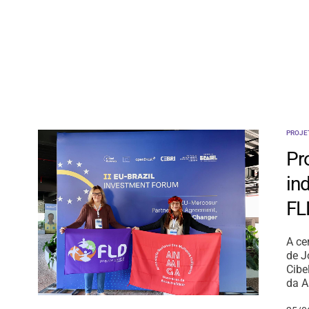
PROJE
Pr
in
FL
A ce
de J
Cibe
da A