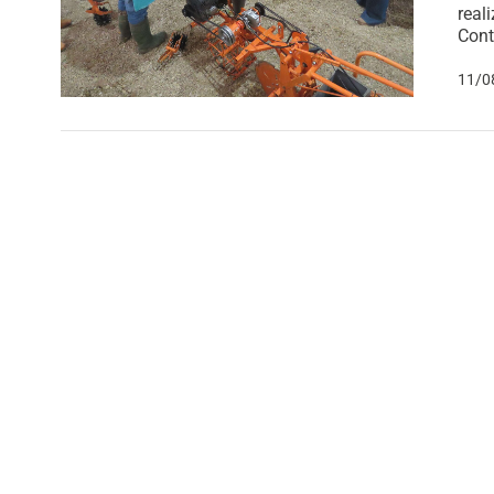
real
Cont
11/0