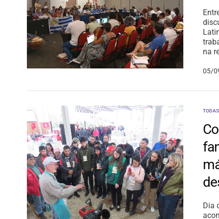
Entr
disc
Lati
trab
na r
05/0
TODAS
Co
fa
má
de
Dia 
acon