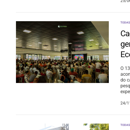
25/0
TODAS
Ca
ge
Ec
O 13
acon
do c
pesq
expe
24/1
TODAS