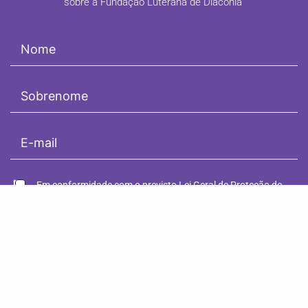
sobre a Fundação Luterana de Diaconia
!
Em conformidade com o previsto Lei Geral de Proteção de
Dados Pessoais (Lei nº 13.709 / 2018), ao assinar os nossos
boletins, você registra sua manifestação livre, informada e
inequívoca, pela qual concorda com o tratamento de seus
dados pessoais pela Fundação Luterana de Diaconia para
contínuos contatos.
CADASTRE-SE